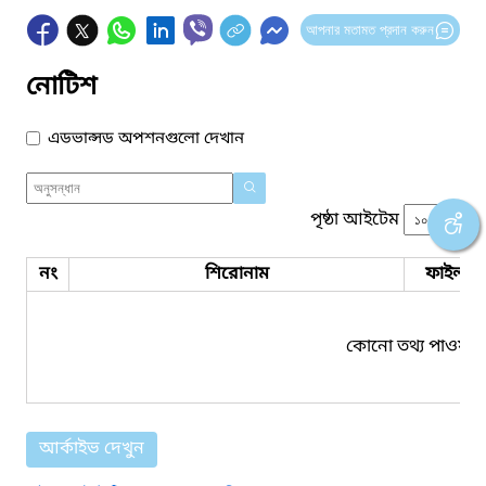
আপনার মতামত প্রদান করুন
নোটিশ
এডভান্সড অপশনগুলো দেখান
পৃষ্ঠা আইটেম
নং
শিরোনাম
ফাইল সম
কোনো তথ্য পাওয়া য
আর্কাইভ দেখুন