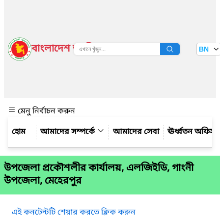
বাংলাদেশ জাতীয় তথ্য বাতায়ন
BN
দেখুন
মেনু নির্বাচন করুন
আমাদের সম্পর্কে
আমাদের সেবা
ঊর্ধ্বতন অফিস
উপজেলা প্রকৌশলীর কার্যালয়, এলজিইডি, গাংনী
উপজেলা, মেহেরপুর
এই কনটেন্টটি শেয়ার করতে ক্লিক করুন