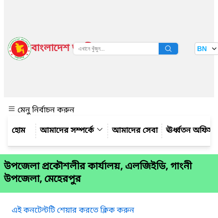
বাংলাদেশ জাতীয় তথ্য বাতায়ন
BN
দেখুন
মেনু নির্বাচন করুন
আমাদের সম্পর্কে
আমাদের সেবা
ঊর্ধ্বতন অফিস
উপজেলা প্রকৌশলীর কার্যালয়, এলজিইডি, গাংনী
উপজেলা, মেহেরপুর
এই কনটেন্টটি শেয়ার করতে ক্লিক করুন