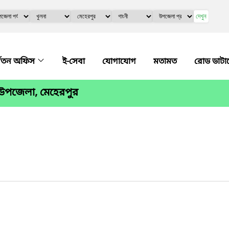
দেখুন
ধ্বতন অফিস
ই-সেবা
যোগাযোগ
মতামত
রোড ডাটা
 উপজেলা, মেহেরপুর