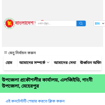
বাংলাদেশ জাতীয় তথ্য বাতায়ন
BN
দেখুন
মেনু নির্বাচন করুন
আমাদের সম্পর্কে
আমাদের সেবা
ঊর্ধ্বতন অফিস
উপজেলা প্রকৌশলীর কার্যালয়, এলজিইডি, গাংনী
উপজেলা, মেহেরপুর
এই কনটেন্টটি শেয়ার করতে ক্লিক করুন